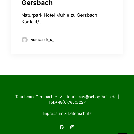
Gersbach
Naturpark Hotel Mühle zu Gersbach
Kontakt/…
von samir_s_
Tourismus Gersbach e. V. |
tourismus@schopfheim.de
|
Tel.+49(0)7620/227
Impressum & Datenschutz